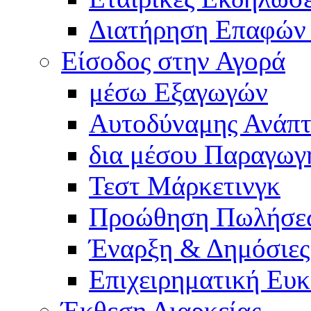
Διατήρηση Επαφών
Είσοδος στην Αγορά
μέσω Εξαγωγών
Αυτοδύναμης Ανάπτ
δια μέσου Παραγωγ
Τεστ Μάρκετινγκ
Προώθηση Πωλήσε
Έναρξη & Δημόσιες
Επιχειρηματική Ευκ
Έκθεση Διαρκείας