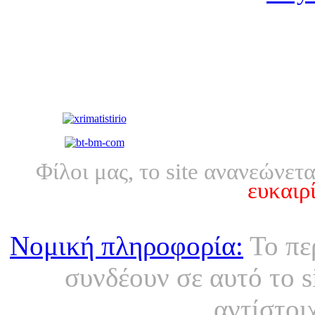
Φίλοι μας, το site ανανεώνετ
ευκαιρ
Grand εξ.
Με επιφύλ
Νομική πληροφορία:
Το πε
συνδέουν σε αυτό το s
αντίστοι