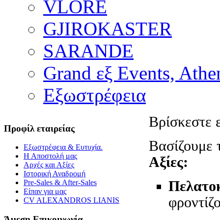
VLORE
GJIROKASTER
SARANDE
Grand εξ Events, Athe
Εξωστρέφεια
Βρίσκεστε 
Προφίλ εταιρείας
Βασίζουμε 
Εξωστρέφεια & Ευτυχία.
Η Αποστολή μας
Αξίες:
Αρχές και Αξίες
Ιστορική Αναδρομή
Πελατοκ
Pre-Sales & After-Sales
Είπαν για μας
φροντίζο
CV ALEXANDROS LIANIS
Άμεση Επικοινωνία