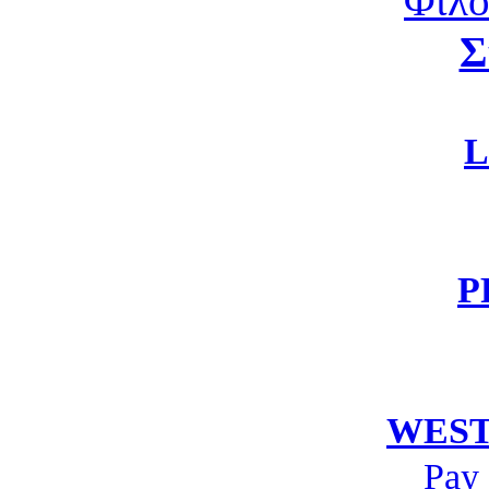
Φιλο
Σ
L
P
WEST
Pay 