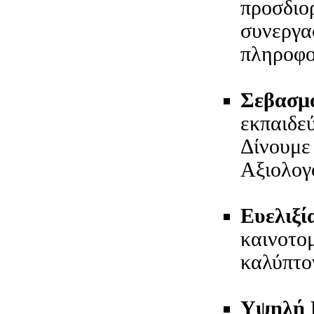
προσδιορ
συνεργα
πληροφο
Σεβασμό
εκπαιδε
Δίνουμε
Αξιολογ
Ευελιξί
καινοτο
καλύπτο
Υψηλή 