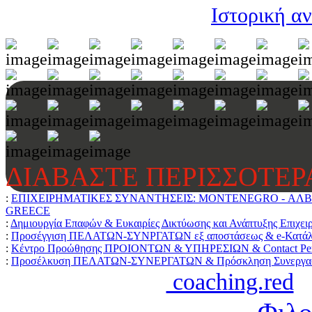
Ιστορική α
ΔΙΑΒΑΣΤΕ ΠΕΡΙΣΣΟΤΕΡ
:
ΕΠΙΧΕΙΡΗΜΑΤΙΚΕΣ ΣΥΝΑΝΤΗΣΕΙΣ: MONTENEGRO - ΑΛΒΑ
GREECE
:
Δημιουργία Επαφών & Ευκαιρίες Δικτύωσης και Ανάπτυξης Επιχει
:
Προσέγγιση ΠΕΛΑΤΩΝ-ΣΥΝΡΓΑΤΩΝ εξ αποστάσεως & e-Κατάλ
:
Κέντρο Προώθησης ΠΡΟΙΟΝΤΩΝ & ΥΠΗΡΕΣΙΩΝ & Contact Per
:
Προσέλκυση ΠΕΛΑΤΩΝ-ΣΥΝΕΡΓΑΤΩΝ & Πρόσκληση Συνεργασ
coaching.red